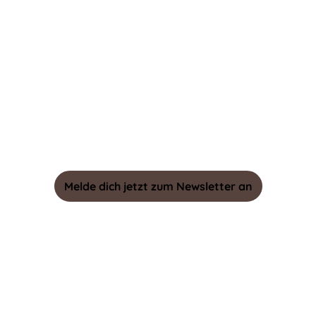
Datenschutz
Barrierefreiheit
Melde dich jetzt zum Newsletter an
2026 Capitol Herford
Impressum
|
AGB
|
Datenschutz
|
Barrierefreiheit