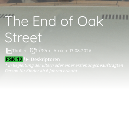
The End of Oak
Street
Thriller
1h 39m
Ab dem 13.08.2026
*
Deskriptoren
* In Begleitung der Eltern oder einer erziehungsbeauftragten
Person für Kinder ab 6 Jahren erlaubt
Ein unerklärliches kosmisches Ereignis reißt die Oak
Street aus ihrem Vorstadtidyll heraus und befördert die
gesamte Nachbarschaft an einen unbekannten Ort. Die
Mitglieder der Familie Platt müssen in dieser für sie
völlig fremden Umgebung schnell feststellen, dass sie
nur dann überleben können, wenn sie eng