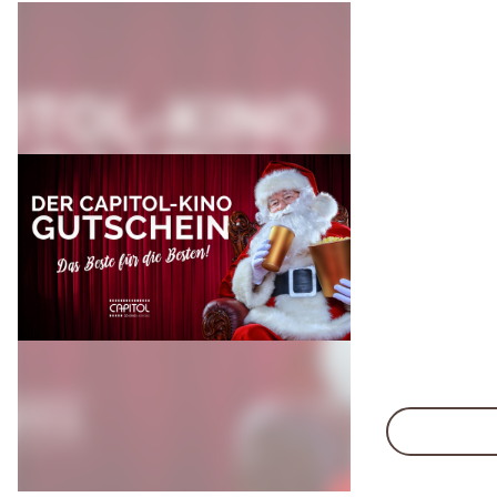
Kino Gutsch
Das ideale Ge
und alt!
Erhältlich an
online.
Bitte beacht
Gutscheine a
sind vor Ort 
und Getränke
Online-Guts
ausschließlic
Online-Ticke
werden.
Mehr erfah